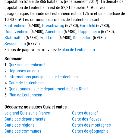
population totale de 865 habitants (recensement 2017). La densité de
population de Leutenheim est de 82,21 habs/km². Au niveau
géographique, l'altitude de Leutenheim est de 125 m et sa superficie de
10,40 km². Les communes proches de Leutenheim sont :
Kauffenheim
(67480),
Rœschwoog
(67480),
Forstfeld
(67480),
Rountzenheim
(67480),
Auenheim
(67480),
Roppenheim
(67480),
Stattmatten
(67770),
Fort-Louis
(67480),
Kesseldorf
(67930),
Sessenheim
(67770).
En bas de page vous trouverez le
plan de Leutenheim
.
Sommaire :
1-
Quiz sur Leutenheim !
2-
Réponses au quiz
3-
Informations principales sur Leutenheim
4-
Carte de Leutenheim
5-
Questionnaire sur le département du Bas-Rhin !
6-
Plan de Leutenheim
Découvrez nos autres Quiz et cartes :
Le grand Quiz sur la France
Cartes du relief
Carte des départements
Carte des fleuves
Carte des régions
Cartes des montagnes
Carte des communes
Cartes de géographie