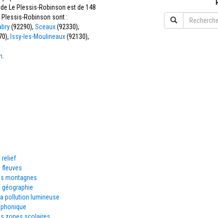
e de Le Plessis-Robinson est de 148
 Plessis-Robinson sont :
abry
(92290),
Sceaux
(92330),
70),
Issy-les-Moulineaux
(92130),
n
.
 relief
 fleuves
es montagnes
e géographie
la pollution lumineuse
éphonique
es zones scolaires