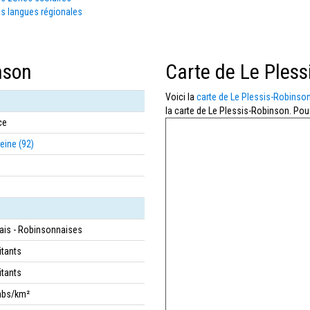
s langues régionales
nson
Carte de Le Pless
Voici la
carte de Le Plessis-Robinso
la carte de Le Plessis-Robinson. Pour
ce
eine (92)
is - Robinsonnaises
itants
itants
abs/km²