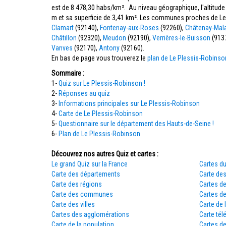
est de 8 478,30 habs/km². Au niveau géographique, l'altitud
m et sa superficie de 3,41 km². Les communes proches de Le
Clamart
(92140),
Fontenay-aux-Roses
(92260),
Châtenay-Mal
Châtillon
(92320),
Meudon
(92190),
Verrières-le-Buisson
(913
Vanves
(92170),
Antony
(92160).
En bas de page vous trouverez le
plan de Le Plessis-Robinso
Sommaire :
1-
Quiz sur Le Plessis-Robinson !
2-
Réponses au quiz
3-
Informations principales sur Le Plessis-Robinson
4-
Carte de Le Plessis-Robinson
5-
Questionnaire sur le département des Hauts-de-Seine !
6-
Plan de Le Plessis-Robinson
Découvrez nos autres Quiz et cartes :
Le grand Quiz sur la France
Cartes du
Carte des départements
Carte des
Carte des régions
Cartes d
Carte des communes
Cartes d
Carte des villes
Carte de 
Cartes des agglomérations
Carte tél
Carte de la population
Cartes d