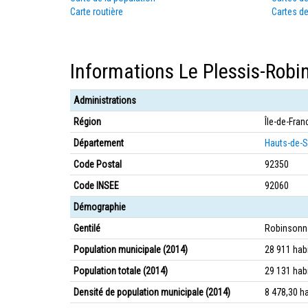
Carte routière
Cartes de
Informations Le Plessis-Robi
Administrations
Région
Île-de-Fran
Département
Hauts-de-S
Code Postal
92350
Code INSEE
92060
Démographie
Gentilé
Robinsonna
Population municipale (2014)
28 911 hab
Population totale (2014)
29 131 hab
Densité de population municipale (2014)
8 478,30 h