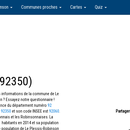
inson
Communes proches
Cartes
Quiz
(92350)
les informations de la commune de Le
 ? Essayez notre questionnaire !
France du département numéro
92
t
92350
et son code INSEE est
92060
.
Partager
onnais et les Robinsonnaises. La
1 habitants en 2014 et sa population
e population de Le Plessis-Robinson