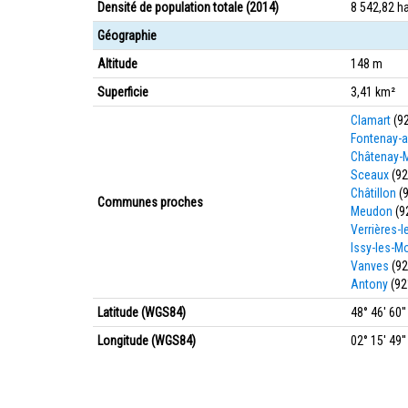
Densité de population totale (2014)
8 542,82 h
Géographie
Altitude
148 m
Superficie
3,41 km²
Clamart
(9
Fontenay-
Châtenay-
Sceaux
(92
Châtillon
(
Communes proches
Meudon
(9
Verrières-
Issy-les-M
Vanves
(92
Antony
(92
Latitude (WGS84)
48° 46' 60'
Longitude (WGS84)
02° 15' 49''