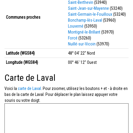
Saint-Berthevin
(53940)
Saint-Jean-sur-Mayenne
(53240)
Saint-Germain-le-Fouilloux
(53240)
Communes proches
Bonchamp-lès-Laval
(53960)
Louverné
(53950)
Montigné-le-Brillant
(53970)
Forcé
(53260)
Nuillé-sur-Vicoin
(53970)
Latitude (WGS84)
48° 04' 22'' Nord
Longitude (WGS84)
00° 46' 12'' Ouest
Carte de Laval
Voici la
carte de Laval
. Pour zoomer, utilisez les boutons + et - à droite en
bas de la carte de Laval. Pour déplacer le plan laissez appuyer votre
souris ou votre doigt.