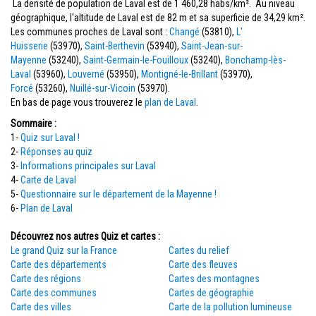
La densité de population de Laval est de 1 460,28 habs/km². Au niveau
géographique, l'altitude de Laval est de 82 m et sa superficie de 34,29 km².
Les communes proches de Laval sont :
Changé
(53810),
L'
Huisserie
(53970),
Saint-Berthevin
(53940),
Saint-Jean-sur-
Mayenne
(53240),
Saint-Germain-le-Fouilloux
(53240),
Bonchamp-lès-
Laval
(53960),
Louverné
(53950),
Montigné-le-Brillant
(53970),
Forcé
(53260),
Nuillé-sur-Vicoin
(53970).
En bas de page vous trouverez le
plan de Laval
.
Sommaire :
1-
Quiz sur Laval !
2-
Réponses au quiz
3-
Informations principales sur Laval
4-
Carte de Laval
5-
Questionnaire sur le département de la Mayenne !
6-
Plan de Laval
Découvrez nos autres Quiz et cartes :
Le grand Quiz sur la France
Cartes du relief
Carte des départements
Carte des fleuves
Carte des régions
Cartes des montagnes
Carte des communes
Cartes de géographie
Carte des villes
Carte de la pollution lumineuse