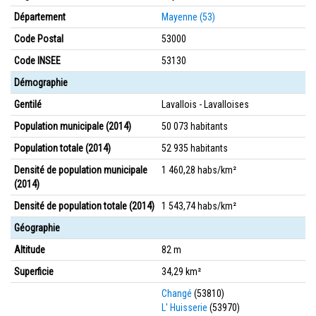
Département
Mayenne (53)
Code Postal
53000
Code INSEE
53130
Démographie
Gentilé
Lavallois - Lavalloises
Population municipale (2014)
50 073 habitants
Population totale (2014)
52 935 habitants
Densité de population municipale
1 460,28 habs/km²
(2014)
Densité de population totale (2014)
1 543,74 habs/km²
Géographie
Altitude
82 m
Superficie
34,29 km²
Changé
(53810)
L' Huisserie
(53970)