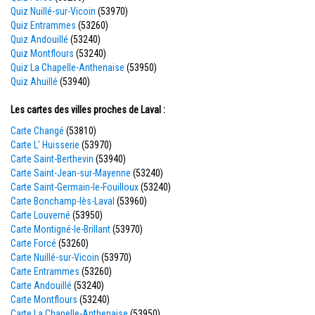
Quiz Nuillé-sur-Vicoin
(53970)
Quiz Entrammes
(53260)
Quiz Andouillé
(53240)
Quiz Montflours
(53240)
Quiz La Chapelle-Anthenaise
(53950)
Quiz Ahuillé
(53940)
Les cartes des villes proches de Laval :
Carte Changé
(53810)
Carte L' Huisserie
(53970)
Carte Saint-Berthevin
(53940)
Carte Saint-Jean-sur-Mayenne
(53240)
Carte Saint-Germain-le-Fouilloux
(53240)
Carte Bonchamp-lès-Laval
(53960)
Carte Louverné
(53950)
Carte Montigné-le-Brillant
(53970)
Carte Forcé
(53260)
Carte Nuillé-sur-Vicoin
(53970)
Carte Entrammes
(53260)
Carte Andouillé
(53240)
Carte Montflours
(53240)
Carte La Chapelle-Anthenaise
(53950)