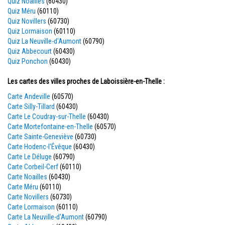
Quiz Noailles
(60430)
Quiz Méru
(60110)
Quiz Novillers
(60730)
Quiz Lormaison
(60110)
Quiz La Neuville-d'Aumont
(60790)
Quiz Abbecourt
(60430)
Quiz Ponchon
(60430)
Les cartes des villes proches de Laboissière-en-Thelle :
Carte Andeville
(60570)
Carte Silly-Tillard
(60430)
Carte Le Coudray-sur-Thelle
(60430)
Carte Mortefontaine-en-Thelle
(60570)
Carte Sainte-Geneviève
(60730)
Carte Hodenc-l'Évêque
(60430)
Carte Le Déluge
(60790)
Carte Corbeil-Cerf
(60110)
Carte Noailles
(60430)
Carte Méru
(60110)
Carte Novillers
(60730)
Carte Lormaison
(60110)
Carte La Neuville-d'Aumont
(60790)