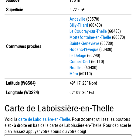
Altitude
176 m
Superficie
9,72 km²
Andeville
(60570)
Silly-Tillard
(60430)
Le Coudray-sur-Thelle
(60430)
Mortefontaine-en-Thelle
(60570)
Sainte-Geneviève
(60730)
Communes proches
Hodenc-l'Évêque
(60430)
Le Déluge
(60790)
Corbeil-Cerf
(60110)
Noailles
(60430)
Méru
(60110)
Latitude (WGS84)
49° 17' 23'' Nord
Longitude (WGS84)
02° 09' 30'' Est
Carte de Laboissière-en-Thelle
Voici la
carte de Laboissière-en-Thelle
. Pour zoomer, utilisez les boutons
+ et - à droite en bas de la carte de Laboissière-en-Thelle. Pour déplacer le
plan laissez appuyer votre souris ou votre doigt.