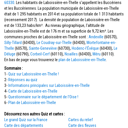
60330
. Les habitants de Laboissière-en-Thelle s'appellent les Buccériens
et les Buccériennes. La population municipale de Laboissière-en-Thelle
était de 1 295 habitants en 2014 et sa population totale de 1 313 habitants
(recensement 2017). La densité de population de Laboissière-en-Thelle
est de 133,23 habs/km². Au niveau géographique, l'altitude de
Laboissière-en-Thelle est de 176 m et sa superficie de 9,72 km². Les
communes proches de Laboissière-en-Thelle sont :
Andeville
(60570),
Silly-Tillard
(60430),
Le Coudray-sur-Thelle
(60430),
Mortefontaine-en-
Thelle
(60570),
Sainte-Geneviève
(60730),
Hodenc-l'Évêque
(60430),
Le
Déluge
(60790),
Corbeil-Cerf
(60110),
Noailles
(60430),
Méru
(60110).
En bas de page vous trouverez le
plan de Laboissière-en-Thelle
.
Sommaire :
1-
Quiz sur Laboissière-en-Thelle !
2-
Réponses au quiz
3-
Informations principales sur Laboissière-en-Thelle
4-
Carte de Laboissière-en-Thelle
5-
Questionnaire sur le département de l'Oise !
6-
Plan de Laboissière-en-Thelle
Découvrez nos autres Quiz et cartes :
Le grand Quiz sur la France
Cartes du relief
Carte des départements
Carte des fleuves