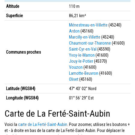
Altitude
110 m
Superficie
86,21 km²
Ménestreau-en-Villette
(45240)
Ardon
(45160)
Marcilly-en-Villette
(45240)
Chaumont-sur-Tharonne
(41600)
Saint-Cyr-en-Val
(45590)
Communes proches
Yvoy-le-Marron
(41600)
Jouy-le-Potier
(45370)
Vouzon
(41600)
Lamotte-Beuvron
(41600)
Olivet
(45160)
Latitude (WGS84)
47° 43' 02'' Nord
Longitude (WGS84)
01° 56' 29'' Est
Carte de La Ferté-Saint-Aubin
Voici la
carte de La Ferté-Saint-Aubin
. Pour zoomer, utilisez les boutons +
et - à droite en bas de la carte de La Ferté-Saint-Aubin. Pour déplacer le