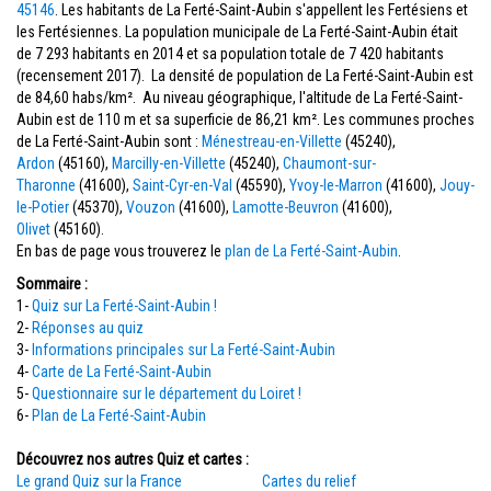
45146
. Les habitants de La Ferté-Saint-Aubin s'appellent les Fertésiens et
les Fertésiennes. La population municipale de La Ferté-Saint-Aubin était
de 7 293 habitants en 2014 et sa population totale de 7 420 habitants
(recensement 2017). La densité de population de La Ferté-Saint-Aubin est
de 84,60 habs/km². Au niveau géographique, l'altitude de La Ferté-Saint-
Aubin est de 110 m et sa superficie de 86,21 km². Les communes proches
de La Ferté-Saint-Aubin sont :
Ménestreau-en-Villette
(45240),
Ardon
(45160),
Marcilly-en-Villette
(45240),
Chaumont-sur-
Tharonne
(41600),
Saint-Cyr-en-Val
(45590),
Yvoy-le-Marron
(41600),
Jouy-
le-Potier
(45370),
Vouzon
(41600),
Lamotte-Beuvron
(41600),
Olivet
(45160).
En bas de page vous trouverez le
plan de La Ferté-Saint-Aubin
.
Sommaire :
1-
Quiz sur La Ferté-Saint-Aubin !
2-
Réponses au quiz
3-
Informations principales sur La Ferté-Saint-Aubin
4-
Carte de La Ferté-Saint-Aubin
5-
Questionnaire sur le département du Loiret !
6-
Plan de La Ferté-Saint-Aubin
Découvrez nos autres Quiz et cartes :
Le grand Quiz sur la France
Cartes du relief