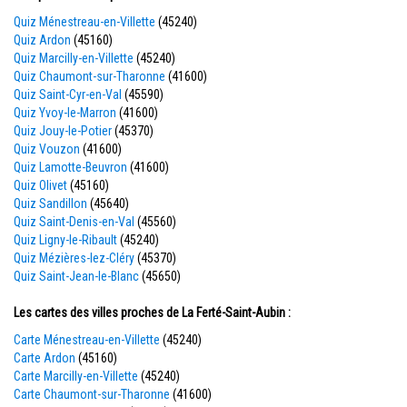
Quiz Ménestreau-en-Villette
(45240)
Quiz Ardon
(45160)
Quiz Marcilly-en-Villette
(45240)
Quiz Chaumont-sur-Tharonne
(41600)
Quiz Saint-Cyr-en-Val
(45590)
Quiz Yvoy-le-Marron
(41600)
Quiz Jouy-le-Potier
(45370)
Quiz Vouzon
(41600)
Quiz Lamotte-Beuvron
(41600)
Quiz Olivet
(45160)
Quiz Sandillon
(45640)
Quiz Saint-Denis-en-Val
(45560)
Quiz Ligny-le-Ribault
(45240)
Quiz Mézières-lez-Cléry
(45370)
Quiz Saint-Jean-le-Blanc
(45650)
Les cartes des villes proches de La Ferté-Saint-Aubin :
Carte Ménestreau-en-Villette
(45240)
Carte Ardon
(45160)
Carte Marcilly-en-Villette
(45240)
Carte Chaumont-sur-Tharonne
(41600)