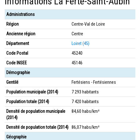
Informations La Ferté-Saint-Aubin
Administrations
Région
Centre-Val de Loire
Ancienne région
Centre
Département
Loiret (45)
Code Postal
45240
Code INSEE
45146
Démographie
Gentilé
Fertésiens - Fertésiennes
Population municipale (2014)
7 293 habitants
Population totale (2014)
7 420 habitants
Densité de population municipale
84,60 habs/km²
(2014)
Densité de population totale (2014)
86,07 habs/km²
Géographie