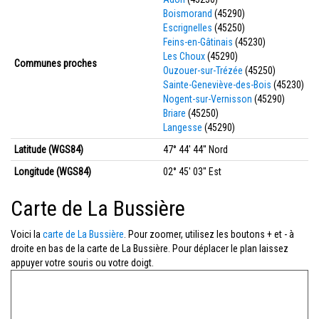
Boismorand
(45290)
Escrignelles
(45250)
Feins-en-Gâtinais
(45230)
Les Choux
(45290)
Communes proches
Ouzouer-sur-Trézée
(45250)
Sainte-Geneviève-des-Bois
(45230)
Nogent-sur-Vernisson
(45290)
Briare
(45250)
Langesse
(45290)
Latitude (WGS84)
47° 44' 44'' Nord
Longitude (WGS84)
02° 45' 03'' Est
Carte de La Bussière
Voici la
carte de La Bussière
. Pour zoomer, utilisez les boutons + et - à
droite en bas de la carte de La Bussière. Pour déplacer le plan laissez
appuyer votre souris ou votre doigt.