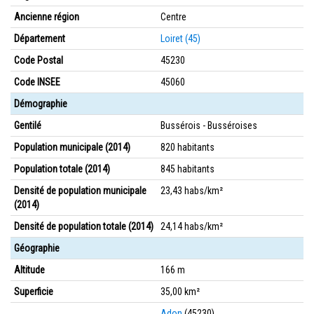
Ancienne région
Centre
Département
Loiret (45)
Code Postal
45230
Code INSEE
45060
Démographie
Gentilé
Bussérois - Busséroises
Population municipale (2014)
820 habitants
Population totale (2014)
845 habitants
Densité de population municipale
23,43 habs/km²
(2014)
Densité de population totale (2014)
24,14 habs/km²
Géographie
Altitude
166 m
Superficie
35,00 km²
Adon
(45230)