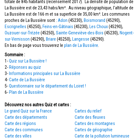
totale de 845 habitants (recensement 2017). La densité de population de
La Bussière est de 23,43 habs/km². Au niveau géographique, l'altitude de
La Bussière est de 166 m et sa superficie de 35,00 km². Les communes
proches de La Bussière sont :
Adon
(45230),
Boismorand
(45290),
Escrignelles
(45250),
Feins-en-Gâtinais
(45230),
Les Choux
(45290),
Ouzouer-sur-Trézée
(45250),
Sainte-Geneviève-des-Bois
(45230),
Nogent-
sur-Vernisson
(45290),
Briare
(45250),
Langesse
(45290).
En bas de page vous trouverez le
plan de La Bussière
.
Sommaire :
1-
Quiz sur La Bussière !
2-
Réponses au quiz
3-
Informations principales sur La Bussière
4-
Carte de La Bussière
5-
Questionnaire sur le département du Loiret !
6-
Plan de La Bussière
Découvrez nos autres Quiz et cartes :
Le grand Quiz sur la France
Cartes du relief
Carte des départements
Carte des fleuves
Carte des régions
Cartes des montagnes
Carte des communes
Cartes de géographie
Carte des villes
Carte de la pollution lumineuse