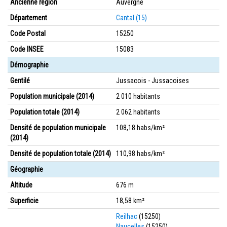
Ancienne région
Auvergne
Département
Cantal (15)
Code Postal
15250
Code INSEE
15083
Démographie
Gentilé
Jussacois - Jussacoises
Population municipale (2014)
2 010 habitants
Population totale (2014)
2 062 habitants
Densité de population municipale
108,18 habs/km²
(2014)
Densité de population totale (2014)
110,98 habs/km²
Géographie
Altitude
676 m
Superficie
18,58 km²
Reilhac
(15250)
Naucelles
(15250)