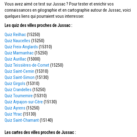
Vous avez aimé ce test sur Jussac ? Pour tester et enrichir vos
connaissances en géographie et en cartographie autour de Jussac, voici
quelques liens qui pourraient vous interresser.
Les quiz des villes proches de Jussac :
Quiz Reilhac
(15250)
Quiz Naucelles
(15250)
Quiz Freix-Anglards
(15310)
Quiz Marmanhac
(15250)
Quiz Aurillac
(15000)
Quiz Teissières-de-Cornet
(15250)
Quiz Saint-Cernin
(15310)
Quiz Saint-Simon
(15130)
Quiz Girgols
(15310)
Quiz Crandelles
(15250)
Quiz Tournemire
(15310)
Quiz Arpajon-sur-Cère
(15130)
Quiz Ayrens
(15250)
Quiz Ytrac
(15130)
Quiz Saint-Chamant
(15140)
Les cartes des villes proches de Jussac :