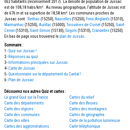
062 habitants (recensement 2017). La densité de population de Jussac
est de 108,18 habs/km². Au niveau géographique, l'altitude de Jussac est
de 676 m et sa superficie de 18,58 km². Les communes proches de
Jussac sont :
Reilhac
(15250),
Naucelles
(15250),
Freix-Anglards
(15310),
Marmanhac
(15250),
Aurillac
(15000),
Teissières-de-Cornet
(15250),
Saint-
Cernin
(15310),
Saint-Simon
(15130),
Girgols
(15310),
Crandelles
(15250).
En bas de page vous trouverez le
plan de Jussac
.
Sommaire :
1-
Quiz sur Jussac !
2-
Réponses au quiz
3-
Informations principales sur Jussac
4-
Carte de Jussac
5-
Questionnaire sur le département du Cantal !
6-
Plan de Jussac
Découvrez nos autres Quiz et cartes :
Le grand Quiz sur la France
Cartes du relief
Carte des départements
Carte des fleuves
Carte des régions
Cartes des montagnes
Carte des communes
Cartes de géographie
Carte des villes
Carte de la pollution lumineuse
Cartes des agglomérations
Carte téléphonique