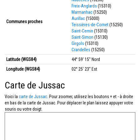
Freix-Anglards
(15310)
Marmanhac
(15250)
Aurillac
(15000)
Communes proches
Teissières-de-Cornet
(15250)
Saint-Cernin
(15310)
Saint-Simon
(15130)
Girgols
(15310)
Crandelles
(15250)
Latitude (WGS84)
44° 59' 15'' Nord
Longitude (WGS84)
02° 25' 23'' Est
Carte de Jussac
Voici la
carte de Jussac
. Pour zoomer, utilisez les boutons + et - à droite
en bas de la carte de Jussac. Pour déplacer le plan laissez appuyer votre
souris ou votre doigt.