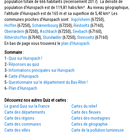
population totale de 666 habitants (recensement 2017). La densité de
population d'Hunspach est de 119,81 habs/km². Au niveau géographique,
l'altitude d'Hunspach est de 165 m et sa superficie de 5,40 km². Les
communes proches d'Hunspach sont :
Ingolsheim
(67250),
Hoffen
(67250),
Schœnenbourg
(67250),
Riedseltz
(67160),
Oberrœdern
(67250),
Aschbach
(67250),
Seebach
(67160),
Rittershoffen
(67690),
Stundwiller
(67250),
Steinseltz
(67160).
En bas de page vous trouverez le
plan d'Hunspach
.
Sommaire :
1-
Quiz sur Hunspach !
2-
Réponses au quiz
3-
Informations principales sur Hunspach
4-
Carte d'Hunspach
5-
Questionnaire sur le département du Bas-Rhin !
6-
Plan d'Hunspach
Découvrez nos autres Quiz et cartes :
Le grand Quiz sur la France
Cartes du relief
Carte des départements
Carte des fleuves
Carte des régions
Cartes des montagnes
Carte des communes
Cartes de géographie
Carte des villes
Carte de la pollution lumineuse