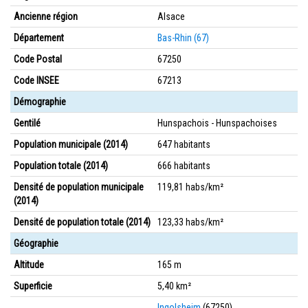
Ancienne région
Alsace
Département
Bas-Rhin (67)
Code Postal
67250
Code INSEE
67213
Démographie
Gentilé
Hunspachois - Hunspachoises
Population municipale (2014)
647 habitants
Population totale (2014)
666 habitants
Densité de population municipale
119,81 habs/km²
(2014)
Densité de population totale (2014)
123,33 habs/km²
Géographie
Altitude
165 m
Superficie
5,40 km²
Ingolsheim
(67250)