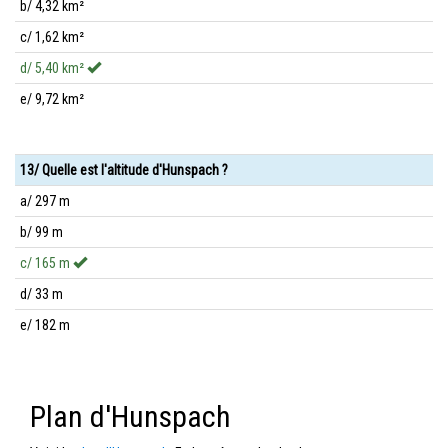
b/ 4,32 km²
c/ 1,62 km²
d/ 5,40 km²
e/ 9,72 km²
13/ Quelle est l'altitude d'Hunspach ?
a/ 297 m
b/ 99 m
c/ 165 m
d/ 33 m
e/ 182 m
Plan d'Hunspach