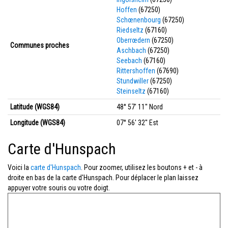
Hoffen
(67250)
Schœnenbourg
(67250)
Riedseltz
(67160)
Oberrœdern
(67250)
Communes proches
Aschbach
(67250)
Seebach
(67160)
Rittershoffen
(67690)
Stundwiller
(67250)
Steinseltz
(67160)
Latitude (WGS84)
48° 57' 11'' Nord
Longitude (WGS84)
07° 56' 32'' Est
Carte d'Hunspach
Voici la
carte d'Hunspach
. Pour zoomer, utilisez les boutons + et - à
droite en bas de la carte d'Hunspach. Pour déplacer le plan laissez
appuyer votre souris ou votre doigt.