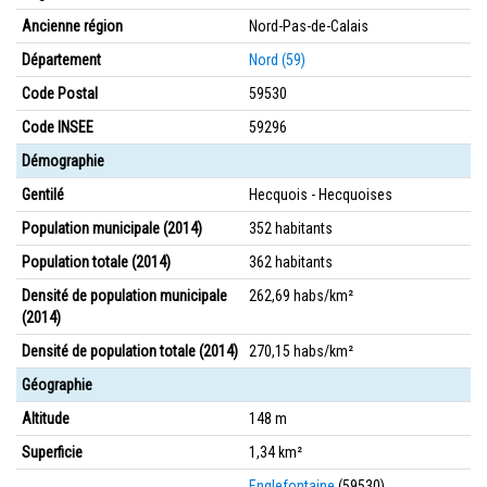
Ancienne région
Nord-Pas-de-Calais
Département
Nord (59)
Code Postal
59530
Code INSEE
59296
Démographie
Gentilé
Hecquois - Hecquoises
Population municipale (2014)
352 habitants
Population totale (2014)
362 habitants
Densité de population municipale
262,69 habs/km²
(2014)
Densité de population totale (2014)
270,15 habs/km²
Géographie
Altitude
148 m
Superficie
1,34 km²
Englefontaine
(59530)