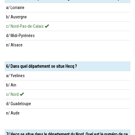
a/ Lorraine
b/ Auvergne
c/ Nord-Pas-de-Calais
d/ Midi-Pyrénées
e/ Alsace
6/ Dans quel département se situe Hecq ?
a/ Yvelines
b/ Ain
c/ Nord
d/ Guadeloupe
e/ Aude
7/ Hecq se situe dans le département du Nord. Quel est le numéro de ce