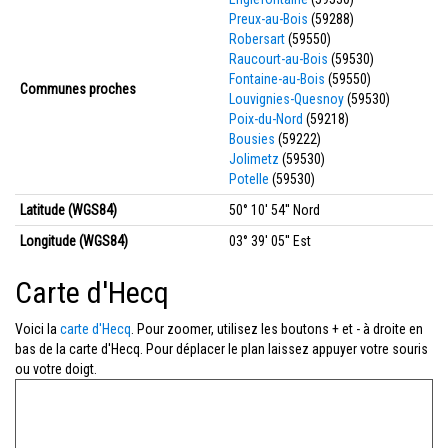
Preux-au-Bois
(59288)
Robersart
(59550)
Raucourt-au-Bois
(59530)
Fontaine-au-Bois
(59550)
Communes proches
Louvignies-Quesnoy
(59530)
Poix-du-Nord
(59218)
Bousies
(59222)
Jolimetz
(59530)
Potelle
(59530)
Latitude (WGS84)
50° 10' 54'' Nord
Longitude (WGS84)
03° 39' 05'' Est
Carte d'Hecq
Voici la
carte d'Hecq
. Pour zoomer, utilisez les boutons + et - à droite en
bas de la carte d'Hecq. Pour déplacer le plan laissez appuyer votre souris
ou votre doigt.