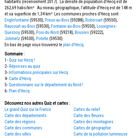
habitants (recensement 2017). La densité de population d'Hecq est de
262,69 habs/km². Au niveau géographique, l'altitude d'Hecq est de 148 m
et sa superficie de 1,34 km². Les communes proches d'Hecq sont :
Englefontaine
(59530),
Preux-au-Bois
(59288),
Robersart
(59550),
Raucourt-au-Bois
(59530),
Fontaine-au-Bois
(59550),
Louvignies-
Quesnoy
(59530),
Poix-du-Nord
(59218),
Bousies
(59222),
Jolimetz
(59530),
Potelle
(59530).
En bas de page vous trouverez le
plan d'Hecq
.
Sommaire :
1-
Quiz sur Hecq !
2-
Réponses au quiz
3-
Informations principales sur Hecq
4-
Carte d'Hecq
5-
Questionnaire sur le département du Nord !
6-
Plan d'Hecq
Découvrez nos autres Quiz et cartes :
Le grand Quiz sur la France
Cartes du relief
Carte des départements
Carte des fleuves
Carte des régions
Cartes des montagnes
Carte des communes
Cartes de géographie
Carte des villes
Carte de la pollution lumineuse