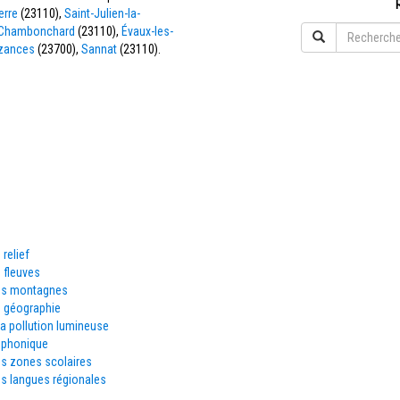
erre
(23110),
Saint-Julien-la-
Chambonchard
(23110),
Évaux-les-
zances
(23700),
Sannat
(23110).
 relief
 fleuves
es montagnes
e géographie
la pollution lumineuse
éphonique
es zones scolaires
s langues régionales