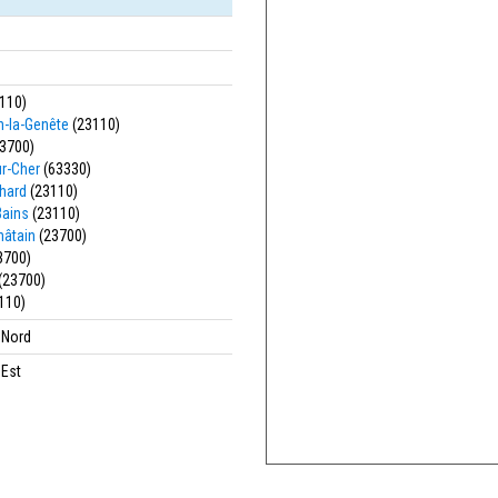
110)
n-la-Genête
(23110)
3700)
r-Cher
(63330)
hard
(23110)
Bains
(23110)
hâtain
(23700)
3700)
(23700)
110)
' Nord
 Est