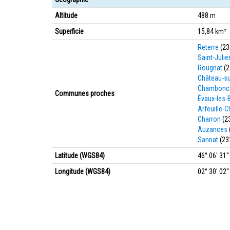
Altitude
488 m
Superficie
15,84 km²
Reterre
(23
Saint-Julie
Rougnat
(2
Château-su
Chambonc
Communes proches
Évaux-les-
Arfeuille-C
Charron
(2
Auzances
Sannat
(23
Latitude (WGS84)
46° 06' 31'
Longitude (WGS84)
02° 30' 02''