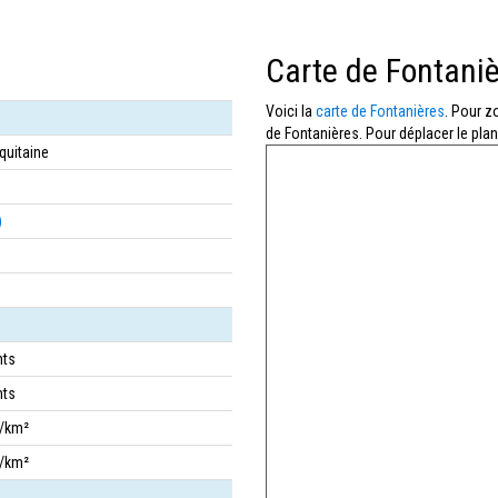
Carte de Fontani
Voici la
carte de Fontanières
. Pour z
de Fontanières. Pour déplacer le plan
quitaine
)
nts
nts
s/km²
s/km²