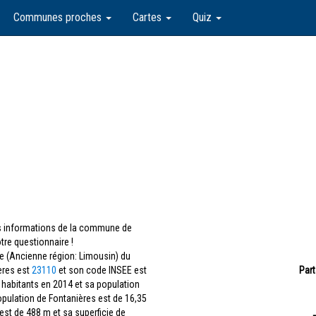
Communes proches
Cartes
Quiz
les informations de la commune de
re questionnaire !
e (Ancienne région: Limousin) du
ères est
23110
et son code INSEE est
Part
9 habitants en 2014 et sa population
opulation de Fontanières est de 16,35
est de 488 m et sa superficie de