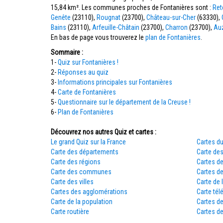
15,84 km². Les communes proches de Fontanières sont :
Ret
Genête
(23110),
Rougnat
(23700),
Château-sur-Cher
(63330),
Bains
(23110),
Arfeuille-Châtain
(23700),
Charron
(23700),
Au
En bas de page vous trouverez le
plan de Fontanières
.
Sommaire :
1-
Quiz sur Fontanières !
2-
Réponses au quiz
3-
Informations principales sur Fontanières
4-
Carte de Fontanières
5-
Questionnaire sur le département de la Creuse !
6-
Plan de Fontanières
Découvrez nos autres Quiz et cartes :
Le grand Quiz sur la France
Cartes du
Carte des départements
Carte des
Carte des régions
Cartes d
Carte des communes
Cartes d
Carte des villes
Carte de 
Cartes des agglomérations
Carte tél
Carte de la population
Cartes d
Carte routière
Cartes de