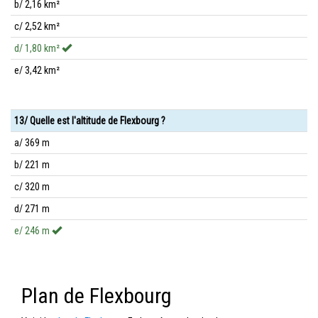
b/ 2,16 km²
c/ 2,52 km²
d/ 1,80 km²
e/ 3,42 km²
13/ Quelle est l'altitude de Flexbourg ?
a/ 369 m
b/ 221 m
c/ 320 m
d/ 271 m
e/ 246 m
Plan de Flexbourg