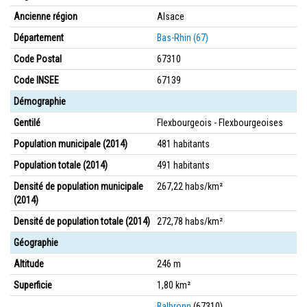
Ancienne région
Alsace
Département
Bas-Rhin (67)
Code Postal
67310
Code INSEE
67139
Démographie
Gentilé
Flexbourgeois - Flexbourgeoises
Population municipale (2014)
481 habitants
Population totale (2014)
491 habitants
Densité de population municipale
267,22 habs/km²
(2014)
Densité de population totale (2014)
272,78 habs/km²
Géographie
Altitude
246 m
Superficie
1,80 km²
Balbronn
(67310)