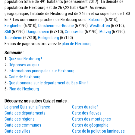
population totale de 491 habitants (recensement 2017). La densité de
population de Flexbourg est de 267,22 habs/km². Au niveau
géographique, l'altitude de Flexbourg est de 246 m et sa superficie de 1,80
km². Les communes proches de Flexbourg sont :
Balbronn
(67310),
Bergbieten
(67310),
Dinsheim-sur-Bruche
(67190),
Westhoffen
(67310),
Still
(67190),
Dangolsheim
(67310),
Gresswiller
(67190),
Mutzig
(67190),
Traenheim
(67310),
Heiligenberg
(67190).
En bas de page vous trouverez le
plan de Flexbourg
.
Sommaire :
1-
Quiz sur Flexbourg !
2-
Réponses au quiz
3-
Informations principales sur Flexbourg
4-
Carte de Flexbourg
5-
Questionnaire sur le département du Bas-Rhin !
6-
Plan de Flexbourg
Découvrez nos autres Quiz et cartes :
Le grand Quiz sur la France
Cartes du relief
Carte des départements
Carte des fleuves
Carte des régions
Cartes des montagnes
Carte des communes
Cartes de géographie
Carte des villes
Carte de la pollution lumineuse