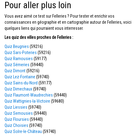
Pour aller plus loin
Vous avez aimé ce test sur Felleries ? Pour tester et enrichir vos
connaissances en géographie et en cartographie autour de Felleries, voici
quelques liens qui pourraient vous interresser.
Les quiz des villes proches de Felleries :
Quiz Beugnies
(59216)
Quiz Sars-Poteries
(59216)
Quiz Ramousies
(59177)
Quiz Sémeries
(59440)
Quiz Dimont
(59216)
Quiz Lez-Fontaine
(59740)
Quiz Sains-du-Nord
(59177)
Quiz Dimechaux
(59740)
Quiz Flaumont-Waudrechies
(59440)
Quiz Wattignies-la-Victoire
(59680)
Quiz Liessies
(59740)
Quiz Semousies
(59440)
Quiz Floursies
(59440)
Quiz Choisies
(59740)
Quiz Solre-le-Château
(59740)