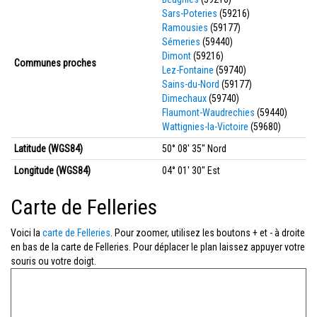
Sars-Poteries
(59216)
Ramousies
(59177)
Sémeries
(59440)
Dimont
(59216)
Communes proches
Lez-Fontaine
(59740)
Sains-du-Nord
(59177)
Dimechaux
(59740)
Flaumont-Waudrechies
(59440)
Wattignies-la-Victoire
(59680)
Latitude (WGS84)
50° 08' 35'' Nord
Longitude (WGS84)
04° 01' 30'' Est
Carte de Felleries
Voici la
carte de Felleries
. Pour zoomer, utilisez les boutons + et - à droite
en bas de la carte de Felleries. Pour déplacer le plan laissez appuyer votre
souris ou votre doigt.