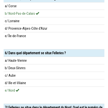
a/ Corse
b/ Nord-Pas-de-Calais
c/ Lorraine
d/ Provence-Alpes-Côte d'Azur
e/ Île-de-France
6/ Dans quel département se situe Felleries ?
a/ Haute-Vienne
b/ Deux-Sèvres
c/ Aube
d/ Ille-et-Vilaine
e/ Nord
7/ Felleries se situe dans le département du Nord. Quel est le numéro de