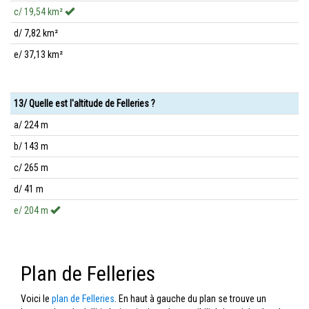
c/ 19,54 km²
d/ 7,82 km²
e/ 37,13 km²
13/ Quelle est l'altitude de Felleries ?
a/ 224 m
b/ 143 m
c/ 265 m
d/ 41 m
e/ 204 m
Plan de Felleries
Voici le
plan de Felleries
. En haut à gauche du plan se trouve un