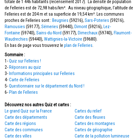
totale de 1 446 habitants (recensement 2017). La densité de population
de Felleries est de 72,98 habs/km². Au niveau géographique, l'altitude de
Felleries est de 204 m et sa superficie de 19,54 km². Les communes
proches de Felleries sont :
Beugnies
(59216),
Sars-Poteries
(59216),
Ramousies
(59177),
Sémeries
(59440),
Dimont
(59216),
Lez-
Fontaine
(59740),
Sains-du-Nord
(59177),
Dimechaux
(59740),
Flaumont-
Waudrechies
(59440),
Wattignies-la-Victoire
(59680).
En bas de page vous trouverez le
plan de Felleries
.
Sommaire :
1-
Quiz sur Felleries !
2-
Réponses au quiz
3-
Informations principales sur Felleries
4-
Carte de Felleries
5-
Questionnaire sur le département du Nord !
6-
Plan de Felleries
Découvrez nos autres Quiz et cartes :
Le grand Quiz sur la France
Cartes du relief
Carte des départements
Carte des fleuves
Carte des régions
Cartes des montagnes
Carte des communes
Cartes de géographie
Carte des villes
Carte de la pollution lumineuse