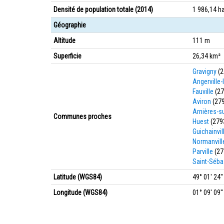
Densité de population totale (2014)
1 986,14 h
Géographie
Altitude
111 m
Superficie
26,34 km²
Gravigny
(2
Angerville
Fauville
(27
Aviron
(27
Arnières-su
Communes proches
Huest
(279
Guichainvil
Normanvill
Parville
(27
Saint-Séba
Latitude (WGS84)
49° 01' 24'
Longitude (WGS84)
01° 09' 09''