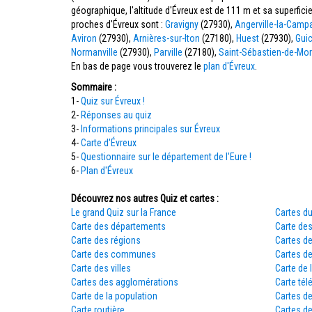
géographique, l'altitude d'Évreux est de 111 m et sa superfi
proches d'Évreux sont :
Gravigny
(27930),
Angerville-la-Camp
Aviron
(27930),
Arnières-sur-Iton
(27180),
Huest
(27930),
Guic
Normanville
(27930),
Parville
(27180),
Saint-Sébastien-de-Mo
En bas de page vous trouverez le
plan d'Évreux
.
Sommaire :
1-
Quiz sur Évreux !
2-
Réponses au quiz
3-
Informations principales sur Évreux
4-
Carte d'Évreux
5-
Questionnaire sur le département de l'Eure !
6-
Plan d'Évreux
Découvrez nos autres Quiz et cartes :
Le grand Quiz sur la France
Cartes du
Carte des départements
Carte des
Carte des régions
Cartes d
Carte des communes
Cartes d
Carte des villes
Carte de 
Cartes des agglomérations
Carte tél
Carte de la population
Cartes d
Carte routière
Cartes de