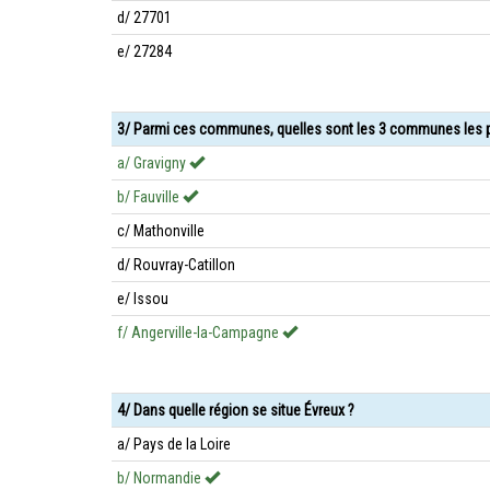
d/ 27701
e/ 27284
3/ Parmi ces communes, quelles sont les 3 communes les p
a/ Gravigny
b/ Fauville
c/ Mathonville
d/ Rouvray-Catillon
e/ Issou
f/ Angerville-la-Campagne
4/ Dans quelle région se situe Évreux ?
a/ Pays de la Loire
b/ Normandie