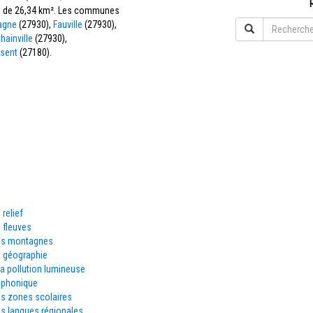
cie de 26,34 km². Les communes
agne
(27930),
Fauville
(27930),
hainville
(27930),
rsent
(27180).
 relief
 fleuves
es montagnes
e géographie
la pollution lumineuse
éphonique
es zones scolaires
s langues régionales