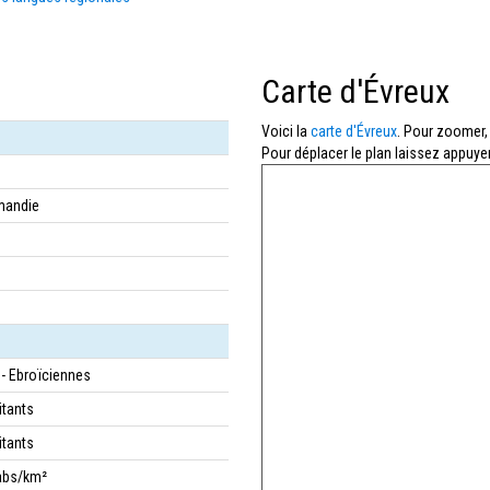
Carte d'Évreux
Voici la
carte d'Évreux
. Pour zoomer, 
Pour déplacer le plan laissez appuyer
mandie
 - Ebroïciennes
itants
itants
abs/km²