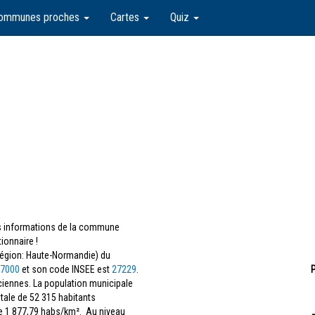
ommunes proches
Cartes
Quiz
les informations de la commune
ionnaire !
égion: Haute-Normandie) du
7000
et son code INSEE est
27229
.
P
ïciennes. La population municipale
otale de 52 315 habitants
de 1 877,79 habs/km². Au niveau