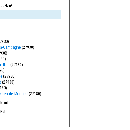
abs/km²
7930)
-la-Campagne
(27930)
930)
930)
r-Iton
(27180)
30)
le
(27930)
e
(27930)
180)
stien-de-Morsent
(27180)
' Nord
 Est