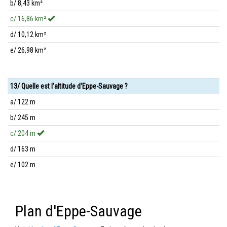
b/ 8,43 km²
c/ 16,86 km²
d/ 10,12 km²
e/ 26,98 km²
13/ Quelle est l'altitude d'Eppe-Sauvage ?
a/ 122 m
b/ 245 m
c/ 204 m
d/ 163 m
e/ 102 m
Plan d'Eppe-Sauvage