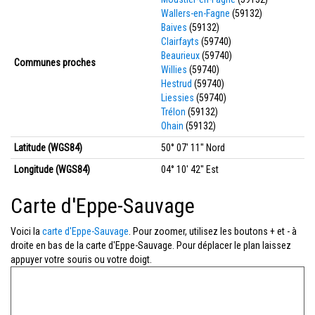
Wallers-en-Fagne
(59132)
Baives
(59132)
Clairfayts
(59740)
Beaurieux
(59740)
Communes proches
Willies
(59740)
Hestrud
(59740)
Liessies
(59740)
Trélon
(59132)
Ohain
(59132)
Latitude (WGS84)
50° 07' 11'' Nord
Longitude (WGS84)
04° 10' 42'' Est
Carte d'Eppe-Sauvage
Voici la
carte d'Eppe-Sauvage
. Pour zoomer, utilisez les boutons + et - à
droite en bas de la carte d'Eppe-Sauvage. Pour déplacer le plan laissez
appuyer votre souris ou votre doigt.