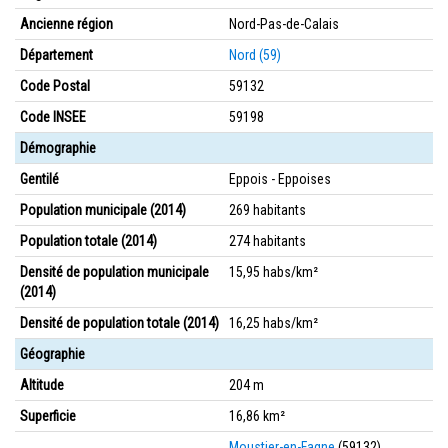
Ancienne région
Nord-Pas-de-Calais
Département
Nord (59)
Code Postal
59132
Code INSEE
59198
Démographie
Gentilé
Eppois - Eppoises
Population municipale (2014)
269 habitants
Population totale (2014)
274 habitants
Densité de population municipale
15,95 habs/km²
(2014)
Densité de population totale (2014)
16,25 habs/km²
Géographie
Altitude
204 m
Superficie
16,86 km²
Moustier-en-Fagne
(59132)