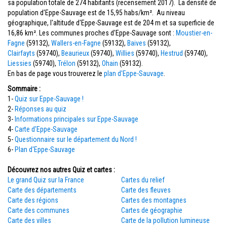
sa population totale de 274 habitants (recensement 2017). La densité de
population d'Eppe-Sauvage est de 15,95 habs/km². Au niveau
géographique, l'altitude d'Eppe-Sauvage est de 204 m et sa superficie de
16,86 km². Les communes proches d'Eppe-Sauvage sont :
Moustier-en-
Fagne
(59132),
Wallers-en-Fagne
(59132),
Baives
(59132),
Clairfayts
(59740),
Beaurieux
(59740),
Willies
(59740),
Hestrud
(59740),
Liessies
(59740),
Trélon
(59132),
Ohain
(59132).
En bas de page vous trouverez le
plan d'Eppe-Sauvage
.
Sommaire :
1-
Quiz sur Eppe-Sauvage !
2-
Réponses au quiz
3-
Informations principales sur Eppe-Sauvage
4-
Carte d'Eppe-Sauvage
5-
Questionnaire sur le département du Nord !
6-
Plan d'Eppe-Sauvage
Découvrez nos autres Quiz et cartes :
Le grand Quiz sur la France
Cartes du relief
Carte des départements
Carte des fleuves
Carte des régions
Cartes des montagnes
Carte des communes
Cartes de géographie
Carte des villes
Carte de la pollution lumineuse