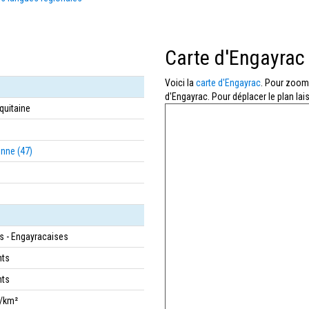
Carte d'Engayrac
Voici la
carte d'Engayrac
. Pour zoome
d'Engayrac. Pour déplacer le plan lai
quitaine
onne (47)
s - Engayracaises
nts
nts
s/km²