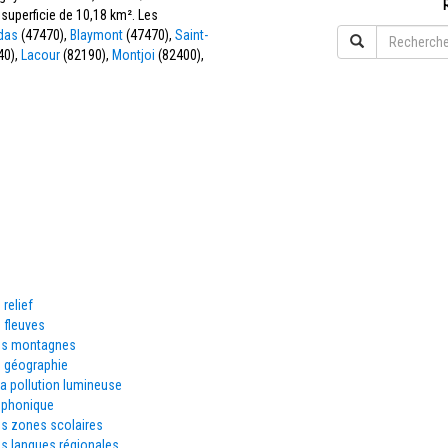
 superficie de 10,18 km². Les
das
(47470),
Blaymont
(47470),
Saint-
40),
Lacour
(82190),
Montjoi
(82400),
 relief
 fleuves
es montagnes
e géographie
la pollution lumineuse
éphonique
es zones scolaires
s langues régionales