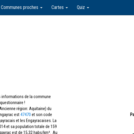
Communes proches
Cartes
Quiz
les informations de la commune
questionnaire !
Ancienne région: Aquitaine) du
Engayrac est
47470
et son code
Pa
gayracais et les Engayracaises. La
014 et sa population totale de 159
ngayrac est de 15,32 habs/km². Au