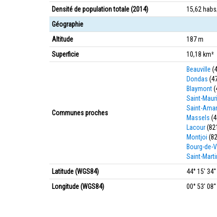
Densité de population totale (2014)
15,62 hab
Géographie
Altitude
187 m
Superficie
10,18 km²
Beauville
(
Dondas
(4
Blaymont
(
Saint-Maur
Saint-Ama
Communes proches
Massels
(4
Lacour
(82
Montjoi
(82
Bourg-de-V
Saint-Marti
Latitude (WGS84)
44° 15' 34'
Longitude (WGS84)
00° 53' 08''