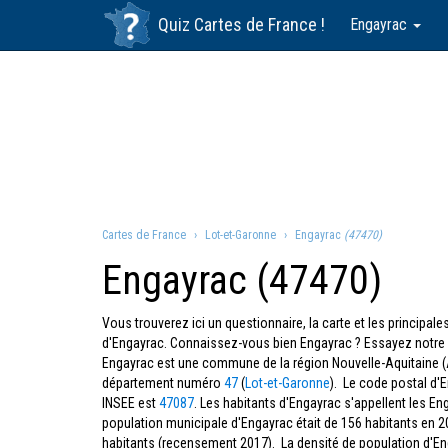
Quiz
Cartes de France
!
Engayrac
Cartes de France
Lot-et-Garonne
Engayrac
(47470)
Engayrac (47470)
Vous trouverez ici un questionnaire, la carte et les principa
d'Engayrac. Connaissez-vous bien Engayrac ? Essayez notre 
Engayrac est une commune de la région Nouvelle-Aquitaine (
département numéro
47
(
Lot-et-Garonne
). Le code postal d'
INSEE est
47087
. Les habitants d'Engayrac s'appellent les En
population municipale d'Engayrac était de 156 habitants en 2
habitants (recensement 2017). La densité de population d'E