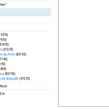
s/km²
47470)
7470)
47470)
in
(47270)
ns-du-Pech
(82150)
7140)
190)
400)
isa
(82190)
n-de-Beauville
(47270)
' Nord
 Est