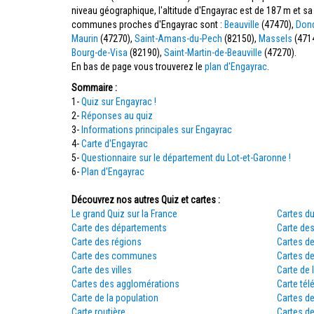
niveau géographique, l'altitude d'Engayrac est de 187 m et sa
communes proches d'Engayrac sont :
Beauville
(47470),
Don
Maurin
(47270),
Saint-Amans-du-Pech
(82150),
Massels
(471
Bourg-de-Visa
(82190),
Saint-Martin-de-Beauville
(47270).
En bas de page vous trouverez le
plan d'Engayrac
.
Sommaire :
1-
Quiz sur Engayrac !
2-
Réponses au quiz
3-
Informations principales sur Engayrac
4-
Carte d'Engayrac
5-
Questionnaire sur le département du Lot-et-Garonne !
6-
Plan d'Engayrac
Découvrez nos autres Quiz et cartes :
Le grand Quiz sur la France
Cartes du
Carte des départements
Carte des
Carte des régions
Cartes d
Carte des communes
Cartes d
Carte des villes
Carte de 
Cartes des agglomérations
Carte tél
Carte de la population
Cartes d
Carte routière
Cartes de