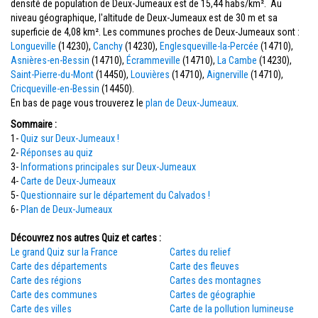
densité de population de Deux-Jumeaux est de 15,44 habs/km². Au
niveau géographique, l'altitude de Deux-Jumeaux est de 30 m et sa
superficie de 4,08 km². Les communes proches de Deux-Jumeaux sont :
Longueville
(14230),
Canchy
(14230),
Englesqueville-la-Percée
(14710),
Asnières-en-Bessin
(14710),
Écrammeville
(14710),
La Cambe
(14230),
Saint-Pierre-du-Mont
(14450),
Louvières
(14710),
Aignerville
(14710),
Cricqueville-en-Bessin
(14450).
En bas de page vous trouverez le
plan de Deux-Jumeaux
.
Sommaire :
1-
Quiz sur Deux-Jumeaux !
2-
Réponses au quiz
3-
Informations principales sur Deux-Jumeaux
4-
Carte de Deux-Jumeaux
5-
Questionnaire sur le département du Calvados !
6-
Plan de Deux-Jumeaux
Découvrez nos autres Quiz et cartes :
Le grand Quiz sur la France
Cartes du relief
Carte des départements
Carte des fleuves
Carte des régions
Cartes des montagnes
Carte des communes
Cartes de géographie
Carte des villes
Carte de la pollution lumineuse