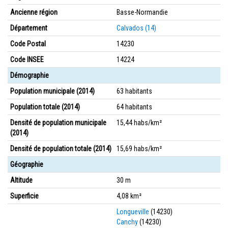
Ancienne région
Basse-Normandie
Département
Calvados (14)
Code Postal
14230
Code INSEE
14224
Démographie
Population municipale (2014)
63 habitants
Population totale (2014)
64 habitants
Densité de population municipale
15,44 habs/km²
(2014)
Densité de population totale (2014)
15,69 habs/km²
Géographie
Altitude
30 m
Superficie
4,08 km²
Longueville
(14230)
Canchy
(14230)