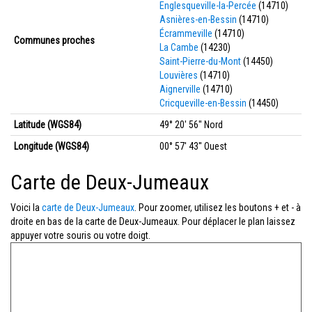
Englesqueville-la-Percée
(14710)
Asnières-en-Bessin
(14710)
Écrammeville
(14710)
Communes proches
La Cambe
(14230)
Saint-Pierre-du-Mont
(14450)
Louvières
(14710)
Aignerville
(14710)
Cricqueville-en-Bessin
(14450)
Latitude (WGS84)
49° 20' 56'' Nord
Longitude (WGS84)
00° 57' 43'' Ouest
Carte de Deux-Jumeaux
Voici la
carte de Deux-Jumeaux
. Pour zoomer, utilisez les boutons + et - à
droite en bas de la carte de Deux-Jumeaux. Pour déplacer le plan laissez
appuyer votre souris ou votre doigt.