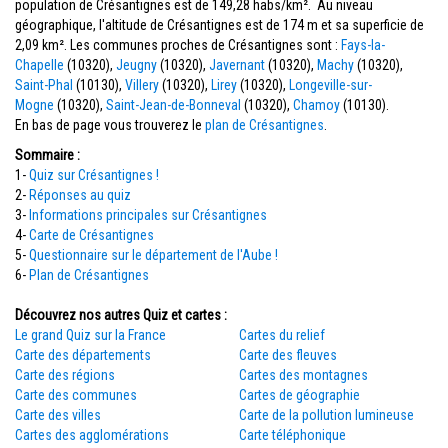
population de Crésantignes est de 149,28 habs/km². Au niveau
géographique, l'altitude de Crésantignes est de 174 m et sa superficie de
2,09 km². Les communes proches de Crésantignes sont :
Fays-la-
Chapelle
(10320),
Jeugny
(10320),
Javernant
(10320),
Machy
(10320),
Saint-Phal
(10130),
Villery
(10320),
Lirey
(10320),
Longeville-sur-
Mogne
(10320),
Saint-Jean-de-Bonneval
(10320),
Chamoy
(10130).
En bas de page vous trouverez le
plan de Crésantignes
.
Sommaire :
1-
Quiz sur Crésantignes !
2-
Réponses au quiz
3-
Informations principales sur Crésantignes
4-
Carte de Crésantignes
5-
Questionnaire sur le département de l'Aube !
6-
Plan de Crésantignes
Découvrez nos autres Quiz et cartes :
Le grand Quiz sur la France
Cartes du relief
Carte des départements
Carte des fleuves
Carte des régions
Cartes des montagnes
Carte des communes
Cartes de géographie
Carte des villes
Carte de la pollution lumineuse
Cartes des agglomérations
Carte téléphonique