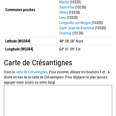
Machy
(10320)
Saint-Phal
(10130)
Communes proches
Villery
(10320)
Lirey
(10320)
Longeville-sur-Mogne
(10320)
Saint-Jean-de-Bonneval
(10320)
Chamoy
(10130)
Latitude (WGS84)
48° 08' 28'' Nord
Longitude (WGS84)
04° 01' 09'' Est
Carte de Crésantignes
Voici la
carte de Crésantignes
. Pour zoomer, utilisez les boutons + et - à
droite en bas de la carte de Crésantignes. Pour déplacer le plan laissez
appuyer votre souris ou votre doigt.