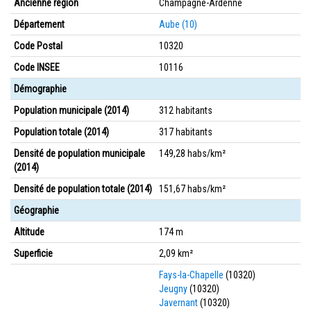
Ancienne région
Champagne-Ardenne
Département
Aube (10)
Code Postal
10320
Code INSEE
10116
Démographie
Population municipale (2014)
312 habitants
Population totale (2014)
317 habitants
Densité de population municipale
149,28 habs/km²
(2014)
Densité de population totale (2014)
151,67 habs/km²
Géographie
Altitude
174 m
Superficie
2,09 km²
Fays-la-Chapelle
(10320)
Jeugny
(10320)
Javernant
(10320)