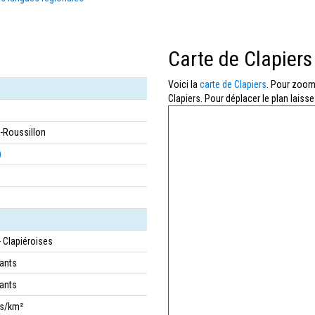
Carte de Clapiers
Voici la
carte de Clapiers
. Pour zoome
Clapiers. Pour déplacer le plan laiss
-Roussillon
)
- Clapiéroises
tants
tants
bs/km²