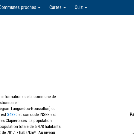
Communes proches
Cartes
Quiz
les informations de la commune de
tionnaire !
région: Languedoc-Roussillon) du
s est
34830
et son code INSEE est
Pa
 les Clapiéroises. La population
 population totale de 5 478 habitants
st de 701,17 habs/km². Au niveau