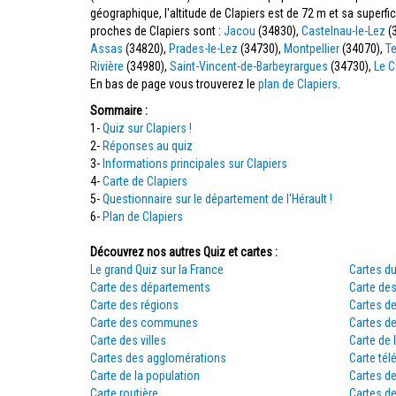
géographique, l'altitude de Clapiers est de 72 m et sa super
proches de Clapiers sont :
Jacou
(34830),
Castelnau-le-Lez
(
Assas
(34820),
Prades-le-Lez
(34730),
Montpellier
(34070),
T
Rivière
(34980),
Saint-Vincent-de-Barbeyrargues
(34730),
Le C
En bas de page vous trouverez le
plan de Clapiers
.
Sommaire :
1-
Quiz sur Clapiers !
2-
Réponses au quiz
3-
Informations principales sur Clapiers
4-
Carte de Clapiers
5-
Questionnaire sur le département de l'Hérault !
6-
Plan de Clapiers
Découvrez nos autres Quiz et cartes :
Le grand Quiz sur la France
Cartes du
Carte des départements
Carte des
Carte des régions
Cartes d
Carte des communes
Cartes d
Carte des villes
Carte de 
Cartes des agglomérations
Carte tél
Carte de la population
Cartes d
Carte routière
Cartes de