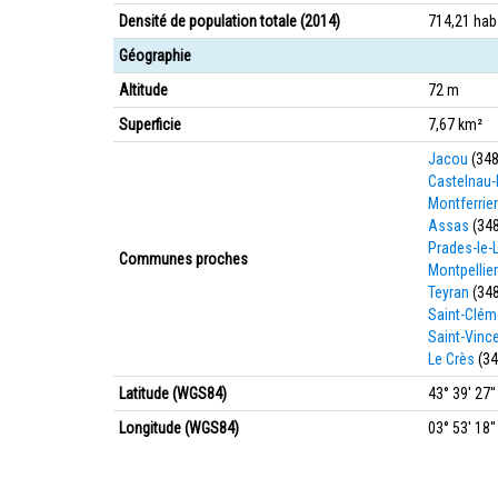
Densité de population totale (2014)
714,21 ha
Géographie
Altitude
72 m
Superficie
7,67 km²
Jacou
(348
Castelnau-
Montferrie
Assas
(34
Prades-le-
Communes proches
Montpellier
Teyran
(34
Saint-Clém
Saint-Vinc
Le Crès
(34
Latitude (WGS84)
43° 39' 27'
Longitude (WGS84)
03° 53' 18''