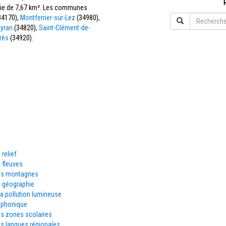
ficie de 7,67 km². Les communes
34170),
Montferrier-sur-Lez
(34980),
eyran
(34820),
Saint-Clément-de-
rès
(34920).
 relief
 fleuves
es montagnes
e géographie
la pollution lumineuse
éphonique
es zones scolaires
s langues régionales