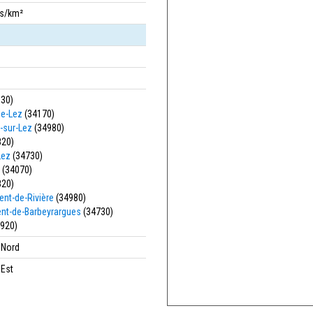
bs/km²
30)
le-Lez
(34170)
r-sur-Lez
(34980)
820)
Lez
(34730)
(34070)
820)
ent-de-Rivière
(34980)
ent-de-Barbeyrargues
(34730)
920)
' Nord
 Est