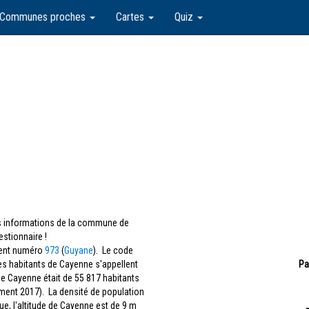
Communes proches
Cartes
Quiz
les informations de la commune de
stionnaire !
ment numéro
973
(
Guyane
). Le code
Les habitants de Cayenne s'appellent
Pa
de Cayenne était de 55 817 habitants
ement 2017). La densité de population
, l'altitude de Cayenne est de 9 m