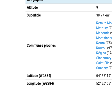
Altitude
9 m
Superficie
30,77 km²
Remire-Mon
Matoury
(9
Macouria
(
Montsinér
Roura
(973
Communes proches
Kourou
(97
Régina
(97
Sinnamary
Saint-Élie
(
Ouanary
(9
Latitude (WGS84)
04° 56' 19'
Longitude (WGS84)
52° 20' 06'