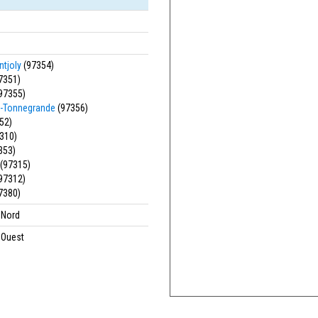
tjoly
(97354)
7351)
97355)
y-Tonnegrande
(97356)
52)
310)
353)
(97315)
97312)
7380)
' Nord
' Ouest