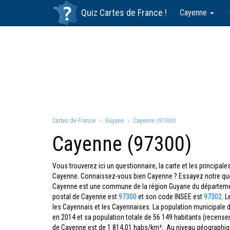
Quiz
Cartes de France
!
Cayenne
Cartes de France
Guyane
Cayenne
(97300)
Cayenne (97300)
Vous trouverez ici un questionnaire, la carte et les principa
Cayenne. Connaissez-vous bien Cayenne ? Essayez notre que
Cayenne est une commune de la région Guyane du départe
postal de Cayenne est
97300
et son code INSEE est
97302
. 
les Cayennais et les Cayennaises. La population municipale 
en 2014 et sa population totale de 56 149 habitants (recens
de Cayenne est de 1 814,01 habs/km². Au niveau géographique