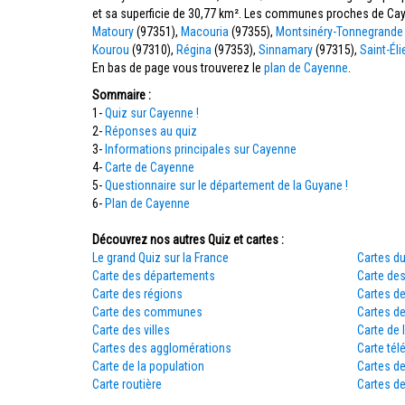
et sa superficie de 30,77 km². Les communes proches de Ca
Matoury
(97351),
Macouria
(97355),
Montsinéry-Tonnegrande
Kourou
(97310),
Régina
(97353),
Sinnamary
(97315),
Saint-Éli
En bas de page vous trouverez le
plan de Cayenne
.
Sommaire :
1-
Quiz sur Cayenne !
2-
Réponses au quiz
3-
Informations principales sur Cayenne
4-
Carte de Cayenne
5-
Questionnaire sur le département de la Guyane !
6-
Plan de Cayenne
Découvrez nos autres Quiz et cartes :
Le grand Quiz sur la France
Cartes du
Carte des départements
Carte des
Carte des régions
Cartes d
Carte des communes
Cartes d
Carte des villes
Carte de 
Cartes des agglomérations
Carte tél
Carte de la population
Cartes d
Carte routière
Cartes de