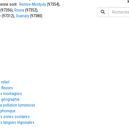
yenne sont :
Remire-Montjoly
(97354),
(97356),
Roura
(97352),
e
(97312),
Ouanary
(97380).
 relief
 fleuves
es montagnes
e géographie
la pollution lumineuse
éphonique
es zones scolaires
s langues régionales