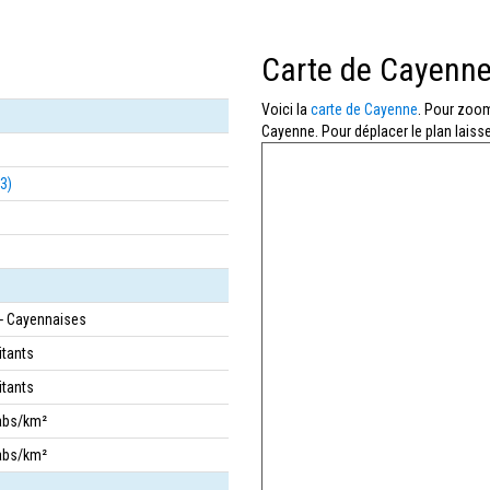
Carte de Cayenn
Voici la
carte de Cayenne
. Pour zoome
Cayenne. Pour déplacer le plan laisse
3)
- Cayennaises
itants
itants
abs/km²
abs/km²