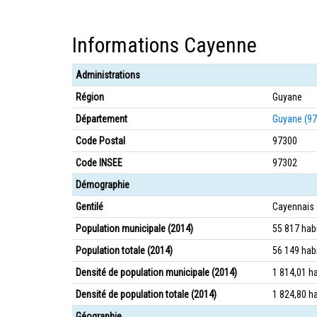
Informations Cayenne
Administrations
Région
Guyane
Département
Guyane (97
Code Postal
97300
Code INSEE
97302
Démographie
Gentilé
Cayennais 
Population municipale (2014)
55 817 hab
Population totale (2014)
56 149 hab
Densité de population municipale (2014)
1 814,01 h
Densité de population totale (2014)
1 824,80 h
Géographie