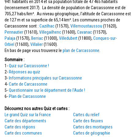
941 habitants en 2014 et sa population totale de 47 465 habitants
(recensement 2017). La densité de population de Carcassonne est de
705,27 habs/km². Au niveau géographique, l'altitude de Carcassonne est
de 127 m et sa superficie de 65,14 km². Les communes proches de
Carcassonne sont :
Cazilhac
(11570),
Villemoustaussou
(11620),
Pennautier
(11610),
Villegailhenc
(11600),
Cavanac
(11570),
Palaja
(11570),
Berriac
(11000),
Villedubert
(11800),
Conques-sur-
Orbiel
(11600),
Villalier
(11600).
En bas de page vous trouverez le
plan de Carcassonne
.
Sommaire :
1-
Quiz sur Carcassonne !
2-
Réponses au quiz
3-
Informations principales sur Carcassonne
4-
Carte de Carcassonne
5-
Questionnaire sur le département de l'Aude !
6-
Plan de Carcassonne
Découvrez nos autres Quiz et cartes :
Le grand Quiz sur la France
Cartes du relief
Carte des départements
Carte des fleuves
Carte des régions
Cartes des montagnes
Carte des communes
Cartes de géographie