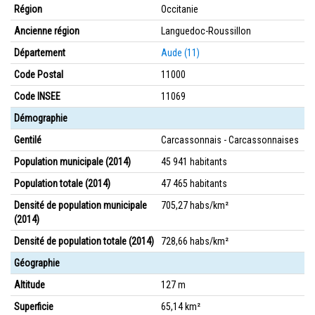
Région
Occitanie
Ancienne région
Languedoc-Roussillon
Département
Aude (11)
Code Postal
11000
Code INSEE
11069
Démographie
Gentilé
Carcassonnais - Carcassonnaises
Population municipale (2014)
45 941 habitants
Population totale (2014)
47 465 habitants
Densité de population municipale
705,27 habs/km²
(2014)
Densité de population totale (2014)
728,66 habs/km²
Géographie
Altitude
127 m
Superficie
65,14 km²