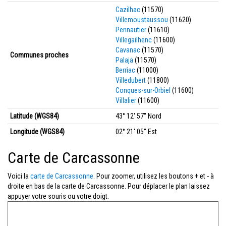
Cazilhac
(11570)
Villemoustaussou
(11620)
Pennautier
(11610)
Villegailhenc
(11600)
Cavanac
(11570)
Communes proches
Palaja
(11570)
Berriac
(11000)
Villedubert
(11800)
Conques-sur-Orbiel
(11600)
Villalier
(11600)
Latitude (WGS84)
43° 12' 57'' Nord
Longitude (WGS84)
02° 21' 05'' Est
Carte de Carcassonne
Voici la
carte de Carcassonne
. Pour zoomer, utilisez les boutons + et - à
droite en bas de la carte de Carcassonne. Pour déplacer le plan laissez
appuyer votre souris ou votre doigt.