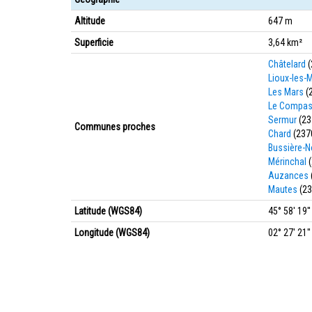
Altitude
647 m
Superficie
3,64 km²
Châtelard
(
Lioux-les
Les Mars
(
Le Compa
Sermur
(23
Communes proches
Chard
(237
Bussière-N
Mérinchal
(
Auzances
Mautes
(23
Latitude (WGS84)
45° 58' 19'
Longitude (WGS84)
02° 27' 21''