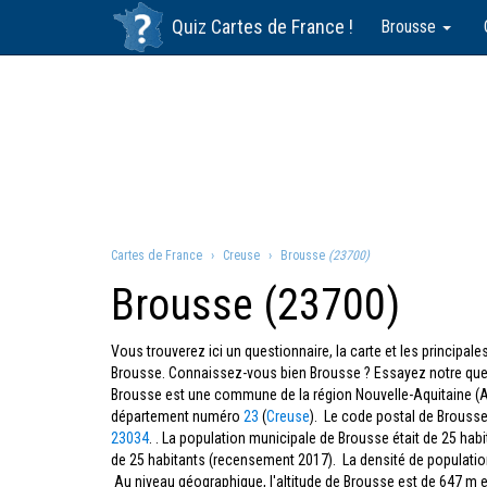
Quiz
Cartes de France
!
Brousse
Cartes de France
Creuse
Brousse
(23700)
Brousse (23700)
Vous trouverez ici un questionnaire, la carte et les principa
Brousse. Connaissez-vous bien Brousse ? Essayez notre ques
Brousse est une commune de la région Nouvelle-Aquitaine (A
département numéro
23
(
Creuse
). Le code postal de Brouss
23034
. . La population municipale de Brousse était de 25 hab
de 25 habitants (recensement 2017). La densité de populatio
Au niveau géographique, l'altitude de Brousse est de 647 m et