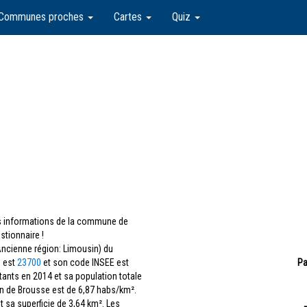
Communes proches
Cartes
Quiz
les informations de la commune de
tionnaire !
ncienne région: Limousin) du
e est
23700
et son code INSEE est
Pa
itants en 2014 et sa population totale
n de Brousse est de 6,87 habs/km².
 sa superficie de 3,64 km². Les