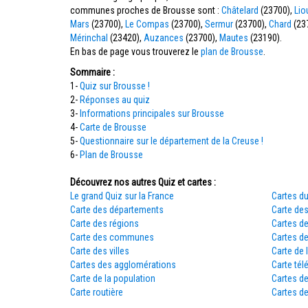
communes proches de Brousse sont :
Châtelard
(23700),
Lio
Mars
(23700),
Le Compas
(23700),
Sermur
(23700),
Chard
(23
Mérinchal
(23420),
Auzances
(23700),
Mautes
(23190).
En bas de page vous trouverez le
plan de Brousse
.
Sommaire :
1-
Quiz sur Brousse !
2-
Réponses au quiz
3-
Informations principales sur Brousse
4-
Carte de Brousse
5-
Questionnaire sur le département de la Creuse !
6-
Plan de Brousse
Découvrez nos autres Quiz et cartes :
Le grand Quiz sur la France
Cartes du
Carte des départements
Carte des
Carte des régions
Cartes d
Carte des communes
Cartes d
Carte des villes
Carte de 
Cartes des agglomérations
Carte tél
Carte de la population
Cartes d
Carte routière
Cartes de