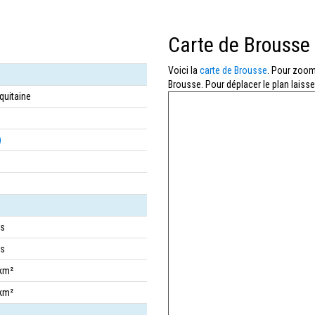
Carte de Brousse
Voici la
carte de Brousse
. Pour zoome
Brousse. Pour déplacer le plan laisse
quitaine
)
ts
ts
/km²
/km²