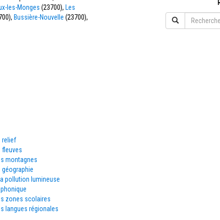
ux-les-Monges
(23700),
Les
700),
Bussière-Nouvelle
(23700),
 relief
 fleuves
es montagnes
e géographie
la pollution lumineuse
éphonique
es zones scolaires
s langues régionales