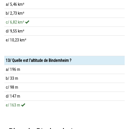
a/ 5,46 km²
b/ 2,73 km²
c/ 6,82 km²
d/ 9,55 km²
e/ 10,23 km²
13/ Quelle est l'altitude de Bindernheim ?
a/ 196 m
b/ 33 m
c/ 98 m
d/ 147 m
e/ 163 m