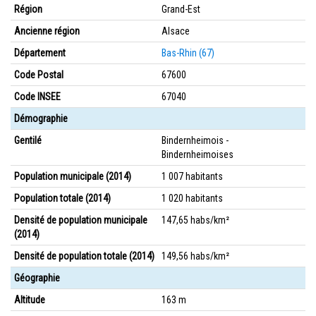
Région
Grand-Est
Ancienne région
Alsace
Département
Bas-Rhin (67)
Code Postal
67600
Code INSEE
67040
Démographie
Gentilé
Bindernheimois -
Bindernheimoises
Population municipale (2014)
1 007 habitants
Population totale (2014)
1 020 habitants
Densité de population municipale
147,65 habs/km²
(2014)
Densité de population totale (2014)
149,56 habs/km²
Géographie
Altitude
163 m