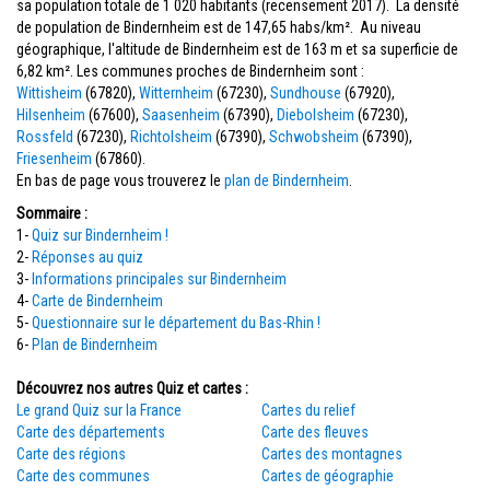
sa population totale de 1 020 habitants (recensement 2017). La densité
de population de Bindernheim est de 147,65 habs/km². Au niveau
géographique, l'altitude de Bindernheim est de 163 m et sa superficie de
6,82 km². Les communes proches de Bindernheim sont :
Wittisheim
(67820),
Witternheim
(67230),
Sundhouse
(67920),
Hilsenheim
(67600),
Saasenheim
(67390),
Diebolsheim
(67230),
Rossfeld
(67230),
Richtolsheim
(67390),
Schwobsheim
(67390),
Friesenheim
(67860).
En bas de page vous trouverez le
plan de Bindernheim
.
Sommaire :
1-
Quiz sur Bindernheim !
2-
Réponses au quiz
3-
Informations principales sur Bindernheim
4-
Carte de Bindernheim
5-
Questionnaire sur le département du Bas-Rhin !
6-
Plan de Bindernheim
Découvrez nos autres Quiz et cartes :
Le grand Quiz sur la France
Cartes du relief
Carte des départements
Carte des fleuves
Carte des régions
Cartes des montagnes
Carte des communes
Cartes de géographie