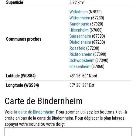
Superficie
6,82 km²
Wittisheim
(67820)
Witternheim
(67230)
Sundhouse
(67920)
Hilsenheim
(67600)
Saasenheim
(67390)
Communes proches
Diebolsheim
(67230)
Rossfeld
(67230)
Richtolsheim
(67390)
Schwobsheim
(67390)
Friesenheim
(67860)
Latitude (WGS84)
48° 16' 60'' Nord
Longitude (WGS84)
07° 36' 33'' Est
Carte de Bindernheim
Voici la
carte de Bindernheim
. Pour zoomer, utilisez les boutons + et - à
droite en bas de la carte de Bindernheim. Pour déplacer le plan laissez
appuyer votre souris ou votre doigt.