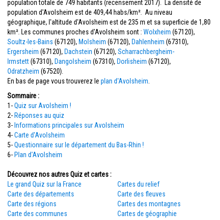
population totale de 749 habitants (recensement 2017). La densité de
population d'Avolsheim est de 409,44 habs/km². Au niveau
géographique, l'altitude d'Avolsheim est de 235 m et sa superficie de 1,80
km². Les communes proches d'Avolsheim sont :
Wolxheim
(67120),
Soultz-les-Bains
(67120),
Molsheim
(67120),
Dahlenheim
(67310),
Ergersheim
(67120),
Dachstein
(67120),
Scharrachbergheim-
Irmstett
(67310),
Dangolsheim
(67310),
Dorlisheim
(67120),
Odratzheim
(67520).
En bas de page vous trouverez le
plan d'Avolsheim
.
Sommaire :
1-
Quiz sur Avolsheim !
2-
Réponses au quiz
3-
Informations principales sur Avolsheim
4-
Carte d'Avolsheim
5-
Questionnaire sur le département du Bas-Rhin !
6-
Plan d'Avolsheim
Découvrez nos autres Quiz et cartes :
Le grand Quiz sur la France
Cartes du relief
Carte des départements
Carte des fleuves
Carte des régions
Cartes des montagnes
Carte des communes
Cartes de géographie