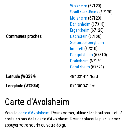
Wolxheim
(67120)
Soultz-les-Bains
(67120)
Molsheim
(67120)
Dahlenheim
(67310)
Ergersheim
(67120)
Communes proches
Dachstein
(67120)
Scharrachbergheim-
Irmstett
(67310)
Dangolsheim
(67310)
Dorlisheim
(67120)
Odratzheim
(67520)
Latitude (WGS84)
48° 33' 41'' Nord
Longitude (WGS84)
07° 30' 04'' Est
Carte d'Avolsheim
Voici la
carte d'Avolsheim
. Pour zoomer, utilisez les boutons + et - à
droite en bas de la carte d'Avolsheim. Pour déplacer le plan laissez
appuyer votre souris ou votre doigt.