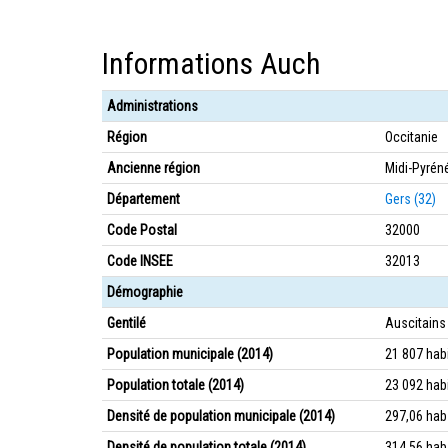
Informations Auch
Administrations
Région
Occitanie
Ancienne région
Midi-Pyrén
Département
Gers (32)
Code Postal
32000
Code INSEE
32013
Démographie
Gentilé
Auscitains
Population municipale (2014)
21 807 hab
Population totale (2014)
23 092 hab
Densité de population municipale (2014)
297,06 ha
Densité de population totale (2014)
314,56 ha