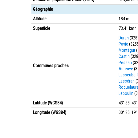
Géographie
Altitude
184 m
Superficie
73,41 km²
Duran
(328
Pavie
(325
Montégut
(
Castin
(328
Pessan
(32
Communes proches
Auterive
(3
Lasseube-
Lasséran
(
Roquelaur
Leboulin
(3
Latitude (WGS84)
43° 38' 43'
Longitude (WGS84)
00° 35' 19''