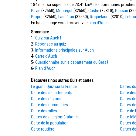
184 m et sa superficie de 73,41 km². Les communes proches
Pavie
(32550),
Montégut
(32550),
Castin
(32810),
Pessan
(325
Propre
(32550),
Lasséran
(32550),
Roquelaure
(32810),
Lebou
En bas de page vous trouverez le
plan d'Auch
.
Sommaire :
1-
Quiz sur Auch !
2-
Réponses au quiz
3-
Informations principales sur Auch
4-
Carte d'Auch
5-
Questionnaire sur le département du Gers !
6-
Plan d'Auch
Découvrez nos autres Quiz et cartes :
Le grand Quiz sur la France
Cartes du
Carte des départements
Carte des
Carte des régions
Cartes d
Carte des communes
Cartes d
Carte des villes
Carte de 
Cartes des agglomérations
Carte tél
Carte de la population
Cartes d
Carte routière
Cartes de