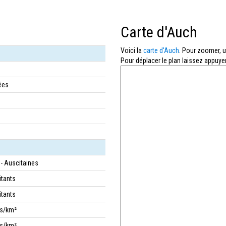
Carte d'Auch
Voici la
carte d'Auch
. Pour zoomer, ut
Pour déplacer le plan laissez appuyer
ées
 - Auscitaines
itants
itants
bs/km²
bs/km²