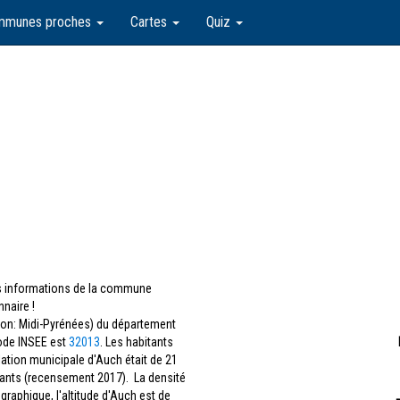
mmunes proches
Cartes
Quiz
les informations de la commune
naire !
ion: Midi-Pyrénées) du département
ode INSEE est
32013
. Les habitants
lation municipale d'Auch était de 21
itants (recensement 2017). La densité
raphique, l'altitude d'Auch est de