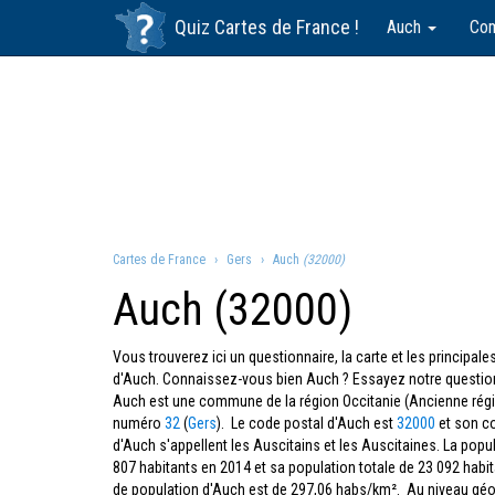
Quiz
Cartes de France
!
Auch
Co
Cartes de France
Gers
Auch
(32000)
Auch (32000)
Vous trouverez ici un questionnaire, la carte et les principa
d'Auch. Connaissez-vous bien Auch ? Essayez notre question
Auch est une commune de la région Occitanie (Ancienne rég
numéro
32
(
Gers
). Le code postal d'Auch est
32000
et son c
d'Auch s'appellent les Auscitains et les Auscitaines. La popu
807 habitants en 2014 et sa population totale de 23 092 hab
de population d'Auch est de 297,06 habs/km². Au niveau géog