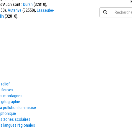
 d'Auch sont :
Duran
(32810),
50),
Auterive
(32550),
Lasseube-
lin
(32810).
 relief
 fleuves
es montagnes
e géographie
la pollution lumineuse
éphonique
es zones scolaires
s langues régionales