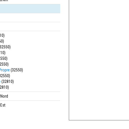
10)
50)
32550)
10)
550)
2550)
Propre
(32550)
32550)
e
(32810)
2810)
' Nord
 Est