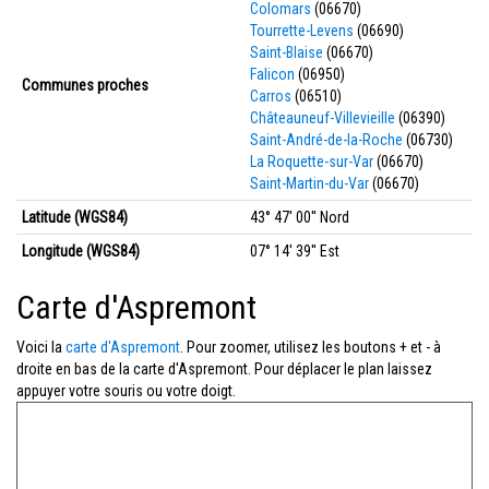
Colomars
(06670)
Tourrette-Levens
(06690)
Saint-Blaise
(06670)
Falicon
(06950)
Communes proches
Carros
(06510)
Châteauneuf-Villevieille
(06390)
Saint-André-de-la-Roche
(06730)
La Roquette-sur-Var
(06670)
Saint-Martin-du-Var
(06670)
Latitude (WGS84)
43° 47' 00'' Nord
Longitude (WGS84)
07° 14' 39'' Est
Carte d'Aspremont
Voici la
carte d'Aspremont
. Pour zoomer, utilisez les boutons + et - à
droite en bas de la carte d'Aspremont. Pour déplacer le plan laissez
appuyer votre souris ou votre doigt.