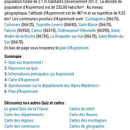
population totale de 2 175 habitants (recensement 2017). La densité de
population d'Aspremont est de 232,00 habs/km². Au niveau
géographique, l'altitude d'Aspremont est de 487 m et sa superficie de 9,25
km². Les communes proches d'Aspremont sont :
Castagniers
(06670),
Colomars
(06670),
Tourrette-Levens
(06690),
Saint-Blaise
(06670),
Falicon
(06950),
Carros
(06510),
Châteauneuf-Villevieille
(06390),
Saint-
André-de-la-Roche
(06730),
La Roquette-sur-Var
(06670),
Saint-Martin-du-
Var
(06670).
En bas de page vous trouverez le
plan d'Aspremont
.
Sommaire :
1-
Quiz sur Aspremont !
2-
Réponses au quiz
3-
Informations principales sur Aspremont
4-
Carte d'Aspremont
5-
Questionnaire sur le département des Alpes-Maritimes !
6-
Plan d'Aspremont
Découvrez nos autres Quiz et cartes :
Le grand Quiz sur la France
Cartes du relief
Carte des départements
Carte des fleuves
Carte des régions
Cartes des montagnes
Carte des communes
Cartes de géographie