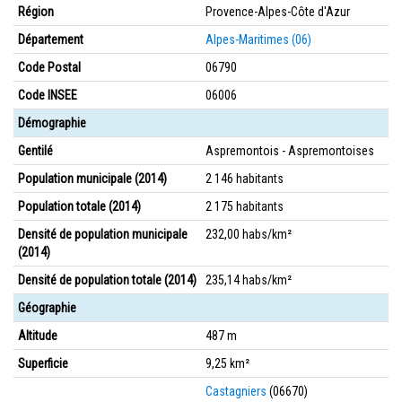
Région
Provence-Alpes-Côte d'Azur
Département
Alpes-Maritimes (06)
Code Postal
06790
Code INSEE
06006
Démographie
Gentilé
Aspremontois - Aspremontoises
Population municipale (2014)
2 146 habitants
Population totale (2014)
2 175 habitants
Densité de population municipale
232,00 habs/km²
(2014)
Densité de population totale (2014)
235,14 habs/km²
Géographie
Altitude
487 m
Superficie
9,25 km²
Castagniers
(06670)